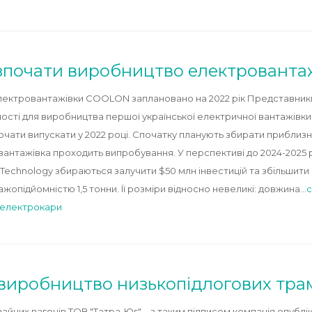
озпочати виробництво електрованта
лектровантажівки COOLON заплановано на 2022 рік Представники 
ності для виробництва першої української електричної вантажівк
ти випускати у 2022 році. Спочатку планують збирати приблизно 
 вантажівка проходить випробування. У перспективі до 2024-2025
n Technology збираються залучити $50 млн інвестицій та збільшити
підйомністю 1,5 тонни. Її розміри відносно невеликі: довжина…
c
електрокари
виробництво низькопідлогових тра
йних вагонів ТОВ "Татра-Юг", - з таким підписом компанія опублі