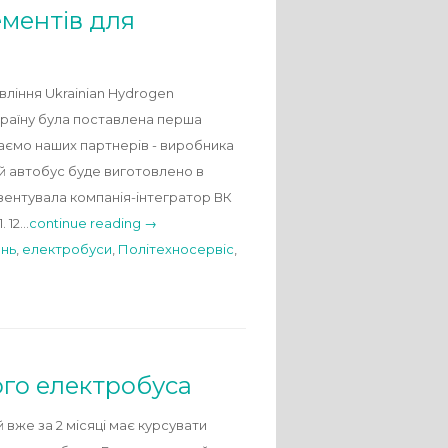
ементів для
ління Ukrainian Hydrogen
країну була поставлена перша
ітаємо наших партнерів - виробника
й автобус буде виготовлено в
езентувала компанія-інтегратор ВК
. 12…
continue reading →
нь
,
електробуси
,
Політехносервіс
,
ого електробуса
вже за 2 місяці має курсувати