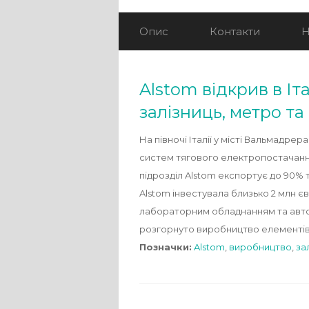
Опис
Контакти
Н
Alstom відкрив в Іт
залізниць, метро т
На півночі Італії у місті Вальмадр
систем тягового електропостачання 
підрозділ Alstom експортує до 90% та
Alstom інвестувала близько 2 млн 
лабораторним обладнанням та авто
розгорнуто виробництво елементів 
Позначки:
Alstom
,
виробництво
,
за