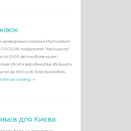
жівок
криворізької компанії Murmuration
и COOLON, повідомляє "Автоцентр".
по 2000 автомобілів на рік і
 років обсяги виробництва збільшать
 штат до 600 осіб. Електромобіль
ontinue reading →
мваїв для Києва
ковала фото, на яких видно