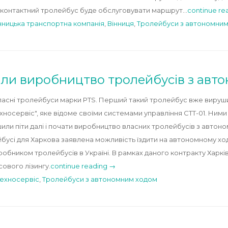
зконтактний тролейбус буде обслуговувати маршрут…
continue re
нницька транспортна компанія
,
Вінниця
,
Тролейбуси з автономни
али виробництво тролейбусів з авт
власні тролейбуси марки PTS. Перший такий тролейбус вже вируши
хносервіс", яке відоме своїми системами управління СТТ-01. Ни
шили піти далі і почати виробництво власних тролейбусів з автон
бусі для Харкова заявлена ​​можливість їздити на автономному хо
бником тролейбусів в Україні. В рамках даного контракту Харків
ового лізингу.
continue reading →
ехносервіс
,
Тролейбуси з автономним ходом