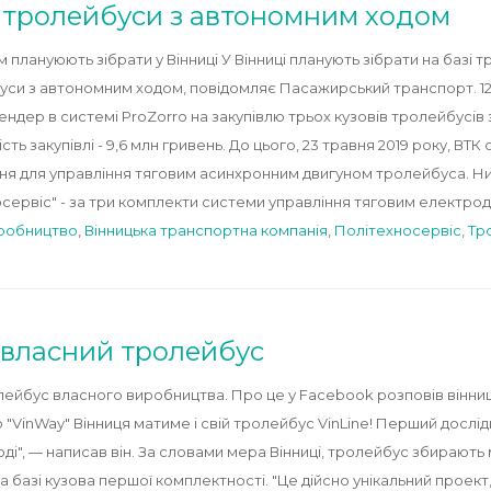
ь тролейбуси з автономним ходом
плануюють зібрати у Вінниці У Вінниці планують зібрати на базі 
уси з автономним ходом, повідомляє Пасажирський транспорт. 12
ндер в системі ProZorro на закупівлю трьох кузовів тролейбусів 
ть закупівлі - 9,6 млн гривень. До цього, 23 травня 2019 року, ВТ
я для управління тяговим асинхронним двигуном тролейбуса. Ниж
сервіс" - за три комплекти системи управління тяговим електро
робництво
,
Вінницька транспортна компанія
,
Політехносервіс
,
Тр
 власний тролейбус
лейбус власного виробництва. Про це у Facebook розповів вінниц
"VinWay" Вінниця матиме і свій тролейбус VinLine! Перший дослі
оді", — написав він. За словами мера Вінниці, тролейбус збираю
на базі кузова першої комплектності. "Це дійсно унікальний прое