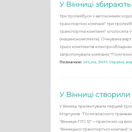
У Вінниці збирают
Три тролейбуси з автономним ходом 
транспортної компанії" три тролейб
транспортна компанія" оголосила те
(машинокомплекти). Очікувана вартіс
трьох комплектів електрообладнанн
запропонувала компанія "Політехно
Позначки:
VinLine
,
БКМ-Україна
,
ви
У Вінниці створили
У Вінниці презентували перший тро
Моргунов. "Після власного трамваю 
"Вінниця-ПТС 12" —практично на вих
"Вінницької транспортної компанії" 