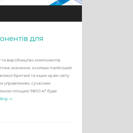
понентів для
ку та виробництво компонентів
чне значення, оскільки італійський
еликої Британії та інших країн світу.
им управлінням, сучасним
альною площею 9800 м² буде
ding →