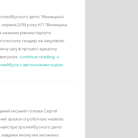
тролейбусного депо "Вінницької
 червня 2019 року КП "Вінницька
з низьким рівнем підлоги
К оголосила тендер на закупівлю
чу ціну в процесі аукціону
двигуном…
continue reading →
олейбуси з автономним ходом
ький міський голова Сергій
дний зразок із робочою назвою
ть майстри тролейбусного депо
кт, завдяки якому ми зможемо