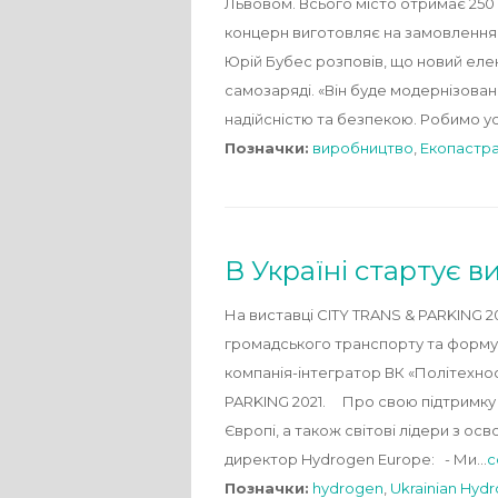
Львовом. Всього місто отримає 250 
концерн виготовляє на замовлення м
Юрій Бубес розповів, що новий еле
самозаряді. «Він буде модернізова
надійсністю та безпекою. Робимо ус
Позначки:
виробництво
,
Екопастр
В Україні стартує 
На виставці CITY TRANS & PARKING 2
громадського транспорту та формув
компанія-інтегратор ВК «Політехносе
PARKING 2021. Про свою підтримку 
Європі, а також світові лідери з ос
директор Hydrogen Europe: - Ми…
c
Позначки:
hydrogen
,
Ukrainian Hydr