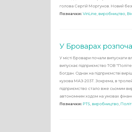
голова Сергій Моргунов. Новий бе
Позначки:
VinLine
,
виробництво
,
Ві
У Броварах розпоч
У місті Бровари почали випускати 
випускає підприємство ТОВ "Політе
Богдан. Однак на підприємстві вирі
кузова МАЗ-203Т. Зокрема, в тролей
підприємство стало вже сьомим виро
автономним ходом на умовах фінанс
Позначки:
PTS
,
виробництво
,
Політ