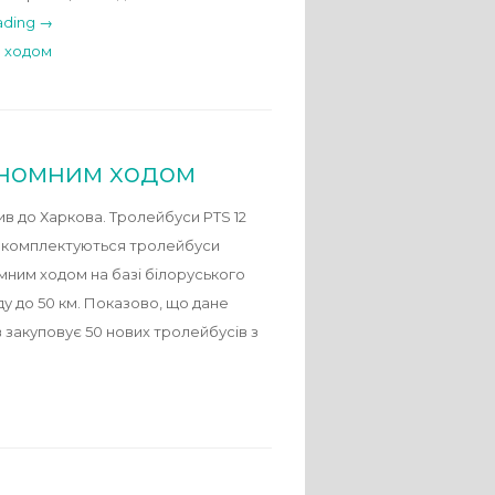
ading →
м ходом
ономним ходом
в до Харкова. Тролейбуси PTS 12
ми комплектуються тролейбуси
омним ходом на базі білоруського
ду до 50 км. Показово, що дане
 закуповує 50 нових тролейбусів з