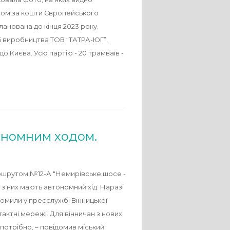
ктом за кошти Європейського
ланована до кінця 2023 року.
6 виробництва ТОВ “ТАТРА-ЮГ”,
до Києва. Усю партію - 20 трамваїв -
тономним ходом.
аршрутом №12-А "Немирівське шосе -
 з них мають автономний хід. Наразі
домили у пресслужбі Вінницької
ктні мережі. Для вінничан з нових
потрібно, – повідомив міський