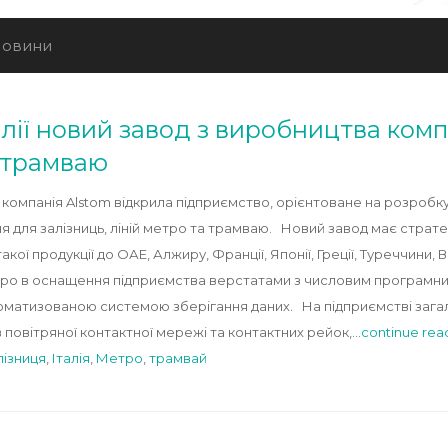
овини
алії новий завод з виробництва ком
а трамваю
ера компанія Alstom відкрила підприємство, орієнтоване на розроб
для залізниць, ліній метро та трамваю. Новий завод має стратегі
кої продукції до ОАЕ, Алжиру, Франції, Японії, Греції, Туреччини, В
євро в оснащення підприємства верстатами з числовим програмн
матизованою системою зберігання даних. На підприємстві заг
повітряної контактної мережі та контактних рейок,…
continue rea
лізниця
,
Італія
,
Метро
,
трамвай