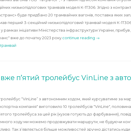
ійних низькопідлогових трамваїв моделі К-1Т306. Згідно з контра
астранс» буде придбано 20 трамвайних вагонів, поставка яких зап
мав перший 3-секційний низькопідлоговий трамвай моделі К-1Т30
 у рамках ініціативи Міністерства інфраструктури України, прибув 
анс" вже до початку 2023 року.
continue reading →
трамвай
 вже п’ятий тролейбус VinLine з ав
тролейбус “VinLine” з автономним ходом, який курсуватиме за м
нспортна компанія" виготовило 10 тролейбусів "VinLine", половина
того тролейбуса за цей рік (кузов готують до фарбування), пові
номного ходу ми можемо продовжувати маршрути, не будуючи конта
ливо. Так з’являється більше можливостей зручно дістатись куди 