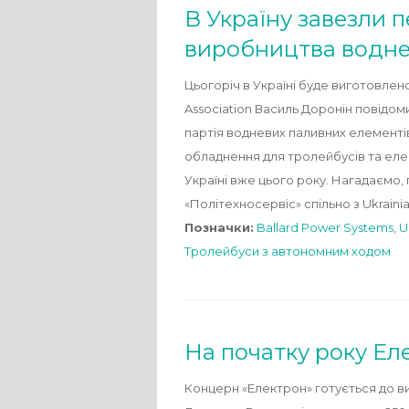
В Україну завезли 
виробництва водне
Цьогоріч в Україні буде виготовле
Association Василь Доронін повідо
партія водневих паливних елементів
обладнення для тролейбусів та еле
Україні вже цього року. Нагадаємо,
«Політехносервіс» спільно з Ukrainia
Позначки:
Ballard Power Systems
,
U
Тролейбуси з автономним ходом
На початку року Ел
Концерн «Електрон» готується до в