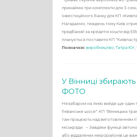
принаймні три комплекти для 3-секц
Інвестиційного Банку для КП «Київп
Нагадаємо, тиждень тому Київ отри
придбаний за кредитні кошти від ЄІБ
планується поставити КП "Київпастр
Позначки:
виробництво
,
Татра Юг
,
У Вінниці збирають
ФОТО
Незабаром на лінію вийде ще один 
Гніванське шосе". КП "Вінницька тра
там працюють над виготовленням п’я
міськради. – Завдяки функції авто
або віддалених мікрорайонів це важ