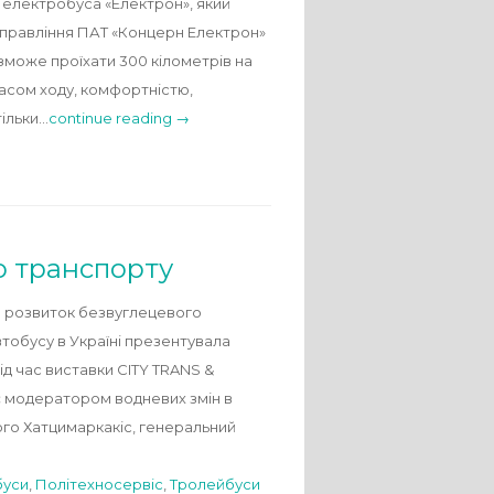
к електробуса «Електрон», який
а правління ПАТ «Концерн Електрон»
зможе проїхати 300 кілометрів на
пасом ходу, комфортністю,
тільки…
continue reading →
о транспорту
на розвиток безвуглецевого
тобусу в Україні презентувала
ід час виставки CITY TRANS &
є модератором водневих змін в
орго Хатцимаркакіс, генеральний
буси
,
Політехносервіс
,
Тролейбуси