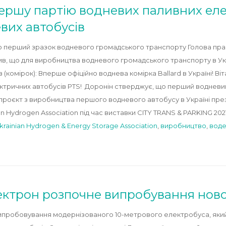
першу партію водневих паливних ел
вих автобусів
но перший зразок водневого громадського транспорту Голова прав
мив, що для виробництва водневого громадського транспорту в У
 (комірок): Вперше офіційно воднева комірка Ballard в Україні! В
ктричних автобусів PTS! Доронін стверджує, що перший водневи
 проєкт з виробництва першого водневого автобусу в Україні пр
n Hydrogen Association під час виставки CITY TRANS & PARKING 2021
krainian Hydrogen & Energy Storage Association
,
виробництво
,
воде
ектрон розпочне випробування нов
ипробовування модернізованого 10-метрового електробуса, який 