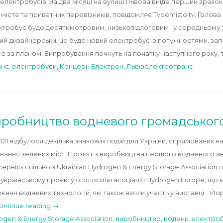
електробусів. За два місяці на вулиці Львова виїде перший зразо
іста та приватних перевізників, повідомляє Тvoemisto.tv. Голов
ктробус буде десятиметровим, низькопідлоговим і у середньому 
ний дизайнерськи, це буде новий електробус із потужностями, за
е за планом. Випробування почнуть на початку наступного року, 
анс
,
електробуси
,
Концерн Електрон
,
Львівелектротранс
виробництво водневого громадськог
021 відбулося декілька знакових подій для України, спрямованих 
ання зелених міст. Проєкт з виробництва першого водневого ав
рвіс» спільно з Ukrainian Hydrogen & Energy Storage Association п
українському проєкту оголосили асоціація Hydrogen Europe, що 
воєння водневих технологій, які також взяли участь у виставці. Й
ontinue reading →
ogen & Energy Storage Association
,
виробництво
,
водень
,
електро