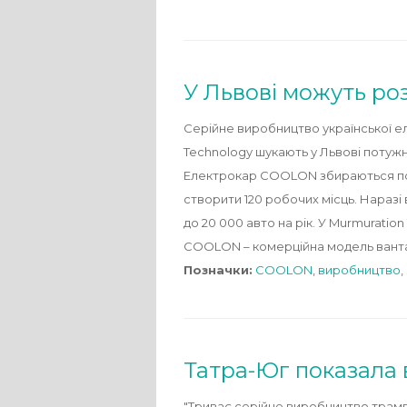
У Львові можуть р
Серійне виробництво української е
Technology шукають у Львові потуж
Електрокар COOLON збираються поча
створити 120 робочих місць. Наразі
до 20 000 авто на рік. У Murmuratio
COOLON – комерційна модель вантажо
Позначки:
COOLON
,
виробництво
,
Татра-Юг показала 
"Триває серійне виробництво трамва