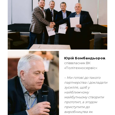
Юрій Бомбандьоров
,
співвласник ВК
«Політехносервіс»:
– Ми готові до такого
партнерства і докладати
зусилля, щоб у
найближчому
майбутньому створити
прототип, а згодом
приступити до
виробництва як