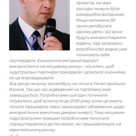
проєктів, які вже
сьогодні можуть бути
комерційно вигідними.
Якщо матимемо 50
таких автобусів в
одному депо і всі вони
будуть використовувати
водень, тоді заправка і
виробництво водню уже
починають себе
окуповувати. Економічно вигідний варіант
використання на місцевому ринку – ось ключ, щоб
індустріальні партнери приходили і ділилися знаннями,
як це впроваджувати.
Від ідеї до запуску тролейбусу на лінію в Латвії пройшло
8 років. Так що час відведений на підготовку вже
завершується. Потрібно вже сьогодні починати
готуватися, щоб встигнути до 2030 року, коли це мають
почати працювати певні законодавчі обмеження щодо
використання викопних джерел енергії. Тому місцевим
індустріальним гравцям потрібно вже починати
підлаштовуватися до тих вимог, які працюватимуть на
європейському ринку.