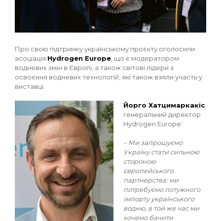
Про свою підтримку українському проєкту оголосили
асоціація
Hydrogen Europe
, що є модератором
водневих змін в Європі, а також світові лідери з
освоєння водневих технологій, які також взяли участь у
виставці.
Йорго Хатцимаркакіс
,
генеральний директор
Hydrogen Europe:
– Ми запрошуємо
Україну стати сильною
стороною
європейського
партнерства: ми
потребуємо потужного
імпорту українського
водню, в той же час ми
хочемо бачити