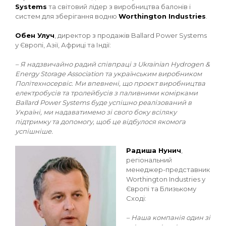
Systems
та світовий лідер з виробництва балонів і
систем для зберігання водню
Worthington Industries
.
Обен Улуч
, директор з продажів Ballard Power Systems
у Європі, Азії, Африці та Індії:
– Я надзвичайно радий співпраці з Ukrainian Hydrogen &
Energy Storage Association та українським виробником
Політехносервіс. Ми впевнені, що проєкт виробництва
електробусів та тролейбусів з паливними комірками
Ballard Power Systems буде успішно реалізований в
Україні, ми надаватимемо зі свого боку всіляку
підтримку та допомогу, щоб це відбулося якомога
успішніше.
Радиша Нунич
,
регіональний
менеджер-представник
Worthington Industries у
Європі та Близькому
Сході:
– Наша компанія один зі