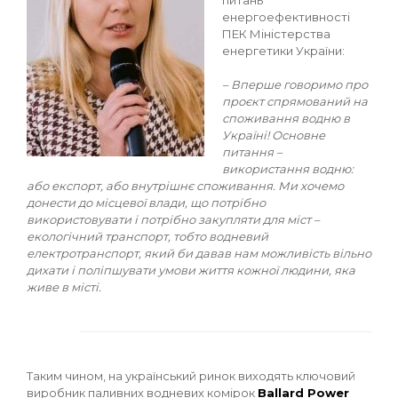
енергоефективності
ПЕК Міністерства
енергетики України:
– Вперше говоримо про
проєкт спрямований на
споживання водню в
Україні! Основне
питання –
використання водню:
або експорт, або внутрішнє споживання. Ми хочемо
донести до місцевої влади, що потрібно
використовувати і потрібно закупляти для міст –
екологічний транспорт, тобто водневий
електротранспорт, який би давав нам можливість вільно
дихати і поліпшувати умови життя кожної людини, яка
живе в місті.
Таким чином, на український ринок виходять ключовий
виробник паливних водневих комірок
Ballard Power