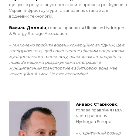
ще цього року планує представити проєкт з розбудови в
Україні інфраструктури та заправних станцій для
водневих технологій.
Василь Доронін
, голова правління Ukrainian Hydrogen
& Energy Storage Association:
– Ми хочемо зробити водень комерційно вигідним, це є
запорукою того, щоб водень стане цікавим операторам
муніципального транспорту, власникам автопарків та
інше. За нашими розрахунками інтеграція в
муніципальний транспорт не є збитковою, вона має
комерційний зиск. Це вже економіка!
Айварс Старіковс
,
голова правління H2LV,
член правління
Hydrogen Europe:
– Є критичний розмір