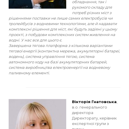
обладнання, так і
рухомого складу для
потреб різних міст з
рішеннями поставки не лише самих електробусів чи
тролейбусів з водневими технологіями, але й надавати
комплексні рішення для міст, які будуть задіяні у цьому
проєкті, з побудови комплексних систем живлення на
водні. У нас все для цього є.
Завершена тягова платформа з кількома варіантами
тягової енергії (контактна мережа, акумуляторні батареї,
водень), система управління тягою, система
автономного ходу на базі акумуляторних батарей,
система виробництва електроенергії на водневому
паливному елементі.
Вікторія Гнатовська
,
в.о. генерального
директора
Директорату, керівник
експертної групи з
питань