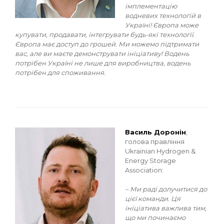
імплементацію
водневих технологій в
Україні! Європа може
купувати, продавати, інтегрувати будь-які технології.
Європа має доступ до грошей. Ми можемо підтримати
вас, але ви маєте демонструвати ініціативу! Водень
потрібен Україні не лише для виробництва, водень
потрібен для споживання.
Василь Доронін
,
голова правління
Ukrainian Hydrogen &
Energy Storage
Association:
– Ми раді долучитися до
цієї команди. Ця
ініціатива важлива тим,
що ми починаємо