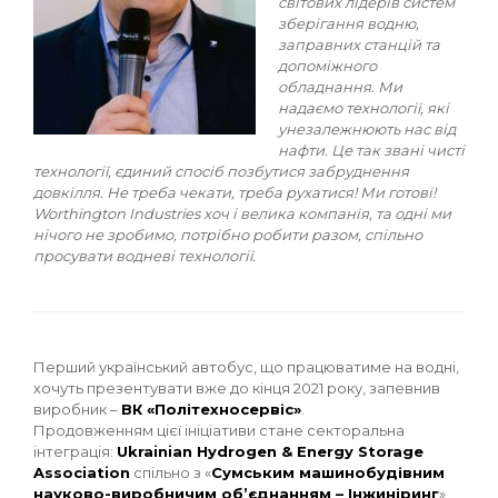
світових лідерів систем
зберігання водню,
заправних станцій та
допоміжного
обладнання. Ми
надаємо технології, які
унезалежнюють нас від
нафти. Це так звані чисті
технології, єдиний спосіб позбутися забруднення
довкілля. Не треба чекати, треба рухатися! Ми готові!
Worthington Industries хоч і велика компанія, та одні ми
нічого не зробимо, потрібно робити разом, спільно
просувати водневі технології.
Перший український автобус, що працюватиме на водні,
хочуть презентувати вже до кінця 2021 року, запевнив
виробник –
ВК «Політехносервіс»
.
Продовженням цієї ініціативи стане секторальна
інтеграція:
Ukrainian Hydrogen & Energy Storage
Association
спільно з «
Сумським машинобудівним
науково-виробничим об’єднанням – Інжиніринг
»