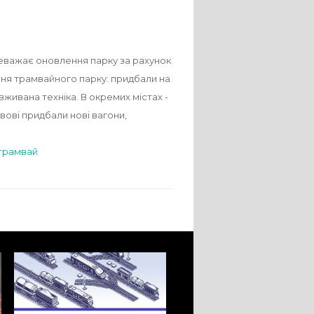
реважає оновлення парку за рахунок
ення трамвайного парку: придбали на
 вживана техніка. В окремих містах -
ьвові придбали нові вагони,
трамвай