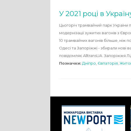
У 2021 році в Украї
Цьогоріч трамвайний парк України 
модернізації зужитих вагонів з Євро
10 трамвайних вагонів більше, ніж по
Одесі та Запоріжжі - збирали нові ва
повідомляє AlltransUA. Запоріжжя Л
Позначки:
Дніпро
,
Євпаторія
,
Жито