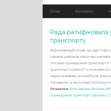
Опис
Контакти
Н
Рада ратифіковала 
транспорту
За ратифікацію угоди, що дає старт
України ухвалила закон про ратифік
"Міський громадський транспорт ІІ"
транспорт України II" є можливість 
парки трамваїв, тролейбусів, електр
Нагадаємо, у листопаді 2020 року К
Позначки:
Біла Церква
,
Вінниця
,
ВР
громадський транспорт України ІІ
,
О