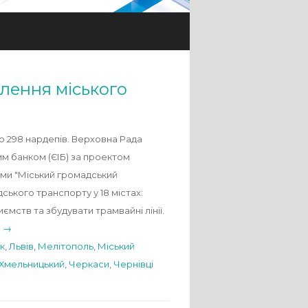
лення міського
о 298 нардепів. Верховна Рада
им банком (ЄІБ) за проектом
ами "Міський громадський
ського транспорту у 18 містах:
ємств та збудувати трамвайні лінії.
g →
к
,
Львів
,
Мелітополь
,
Міський
Хмельницький
,
Черкаси
,
Чернівці