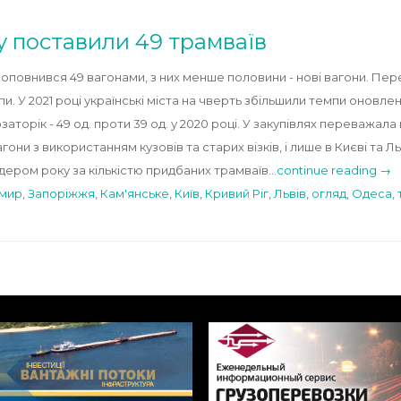
ну поставили 49 трамваїв
поповнився 49 вагонами, з них менше половини - нові вагони. Пе
пи. У 2021 році українські міста на чверть збільшили темпи оновл
заторік - 49 од. проти 39 од. у 2020 році. У закупівлях переважала
гони з використанням кузовів та старих візків, і лише в Києві та Л
ідером року за кількістю придбаних трамваїв…
continue reading →
мир
,
Запоріжжя
,
Кам'янське
,
Київ
,
Кривий Ріг
,
Львів
,
огляд
,
Одеса
,