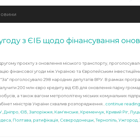
овини
угоду з ЄІБ щодо фінансування онов
 другому проєкту з оновлення міського транспорту, проголосувал
ацію фінансової угоди між Україною та Європейським інвестиційн
. "За" проголосувало 298 народних депутатів ВРУ. В рамках прогр
залучити 200 млн євро кредиту від ЄІБ для оновлення парку громад
обусів, а також вагони метрополітену міських комунальних підпри
абінет міністрів України схвалив розпорядження…
continue readin
У
,
Дніпро
,
ЄІБ
,
Запоріжжя
,
Кам'янське
,
Кременчук
,
Кривий Ріг
,
Луць
деса
,
Полтава
,
ратифікація
,
Сєвєродонецьк
,
Тернопіль
,
Ужгород
,