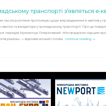
мадському транспорті з’являться е-к
м часом розгляне пропозицію щодо впровадження е-квитків у г
квитки та валідатори у громадському транспорті. Про це повідом
удня, передає Кременчук Оперативний. «Ми працюємо над цим пр
тів рішень», — відповів міський голова.
continue reading →