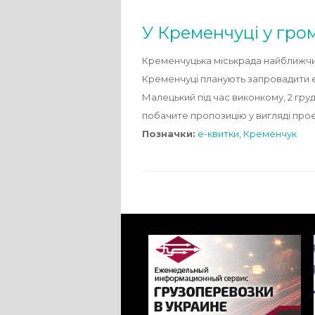
У Кременчуці у гро
Кременчуцька міськрада найближчи
Кременчуці планують запровадити е-
Малецький під час виконкому, 2 гр
побачите пропозицію у вигляді проєк
Позначки:
е-квитки
,
Кременчук