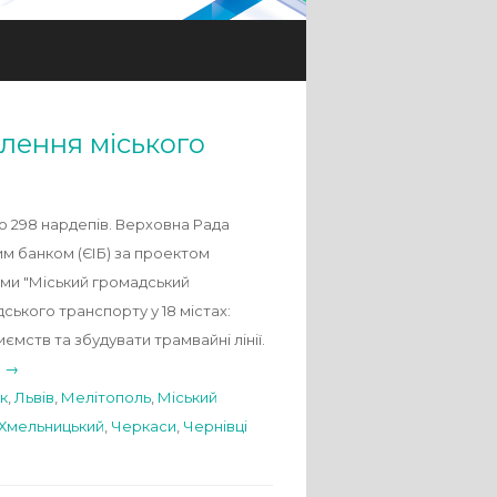
лення міського
о 298 нардепів. Верховна Рада
им банком (ЄІБ) за проектом
ами "Міський громадський
ського транспорту у 18 містах:
ємств та збудувати трамвайні лінії.
g →
к
,
Львів
,
Мелітополь
,
Міський
Хмельницький
,
Черкаси
,
Чернівці