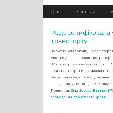
Опис
Контакти
Н
Рада ратифіковала 
транспорту
За ратифікацію угоди, що дає старт
України ухвалила закон про ратифік
"Міський громадський транспорт ІІ"
транспорт України II" є можливість 
парки трамваїв, тролейбусів, електр
Нагадаємо, у листопаді 2020 року К
Позначки:
Біла Церква
,
Вінниця
,
ВР
громадський транспорт України ІІ
,
О