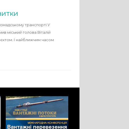
витки
ромадському транспорті У
ив міський голова Віталій
оєктом. І найближчим часом