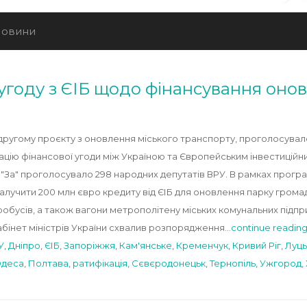
овини
угоду з ЄІБ щодо фінансування онов
 другому проєкту з оновлення міського транспорту, проголосувал
ацію фінансової угоди між Україною та Європейським інвестиційн
. "За" проголосувало 298 народних депутатів ВРУ. В рамках прогр
залучити 200 млн євро кредиту від ЄІБ для оновлення парку громад
обусів, а також вагони метрополітену міських комунальних підпри
абінет міністрів України схвалив розпорядження…
continue readin
У
,
Дніпро
,
ЄІБ
,
Запоріжжя
,
Кам'янське
,
Кременчук
,
Кривий Ріг
,
Луць
деса
,
Полтава
,
ратифікація
,
Сєвєродонецьк
,
Тернопіль
,
Ужгород
,