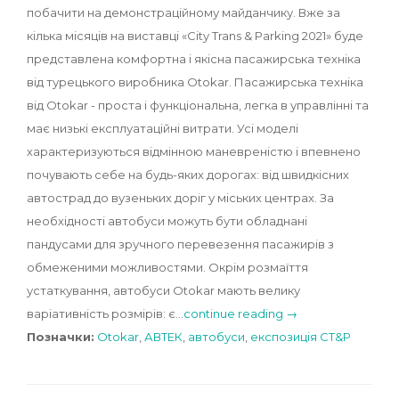
побачити на демонстраційному майданчику. Вже за
кілька місяців на виставці «City Trans & Parking 2021» буде
представлена комфортна і якісна пасажирська техніка
від турецького виробника Otokar. Пасажирська техніка
від Otokar - проста і функціональна, легка в управлінні та
має низькі експлуатаційні витрати. Усі моделі
характеризуються відмінною маневреністю і впевнено
почувають себе на будь-яких дорогах: від швидкісних
автострад до вузеньких доріг у міських центрах. За
необхідності автобуси можуть бути обладнані
пандусами для зручного перевезення пасажирів з
обмеженими можливостями. Окрім розмаїття
устаткування, автобуси Otokar мають велику
варіативність розмірів: є…
continue reading →
Позначки:
Otokar
,
АВТЕК
,
автобуси
,
експозиція CT&P