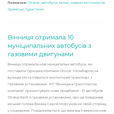
Позначки:
Otokar
,
автобуси
,
міські
,
новини експонентів
,
приміські
,
туристичні
Вінниця отримала 10
муніципальних автобусів з
газовими двигунами
Вінниця отримала нові муніципальні автобуси, які
поставила турецька компанія Otocar. Незабаром на
вулицях міста з'явиться екологічний транспорт з
газовими установками. КП "Вінницька транспортна
компанія" презентувало нове придбання - 10 автобусів
Otokar Kent з газовими установками, про це повідомив
міський голова Вінниці Сергій Моргунов на своїй сторінці
у соцмережі. Повідомляється, що вже від 9 вересня нові