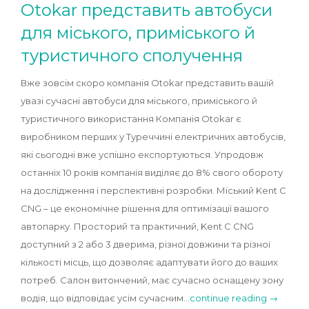
Otokar представить автобуси
для міського, приміського й
туристичного сполучення
Вже зовсім скоро компанія Otokar представить вашій
увазі сучасні автобуси для міського, приміського й
туристичного використання Компанія Otokar є
виробником перших у Туреччині електричних автобусів,
які сьогодні вже успішно експортуються. Упродовж
останніх 10 років компанія виділяє до 8% свого обороту
на дослідження і перспективні розробки. Міський Kent C
CNG – це економічне рішення для оптимізації вашого
автопарку. Просторий та практичний, Kent C CNG
доступний з 2 або 3 дверима, різної довжини та різної
кількості місць, що дозволяє адаптувати його до ваших
потреб. Салон витончений, має сучасно оснащену зону
водія, що відповідає усім сучасним…
continue reading →