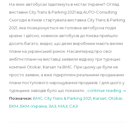
На яких автобусах їздитимуть в містах України? Огляд
виставки City Trans & Parking 2021 від AUTO-Consulting
Сьогодні в Києві стартувала виставка City Trans & Parking
2021, яка позиціонується як головна автобусна подія
країни. І дійсно, новинок автобусів до Києва прийшло
досить багато, видно, що деякі виробники мають великі
плани на український ринок. Насамперед про свої
амбітні плани на виставці заявили відразу три турецькі
компанії Otokar, Karsan та BMC. При цьому це були не
просто заявки, а вже підкріплені реальними продажами
плани поступового нарощування продажів. І для цього у
турецьких заводів було що показати.…
continue reading →
Позначки:
BMC
,
City Trans & Parking 2021
,
Karsan
,
Otokar
,
БКМ
,
БКМ-Україна
,
ЗАЗ
,
МАЗ
,
САЗ