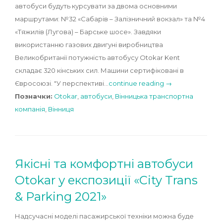
автобуси будуть курсувати за двома основними
маршрутами: №32 «Сабарів – Залізничний вокзал» та №4
«Тяжилів (Лугова) – Барське шосе». Завдяки
використанню газових двигуні виробництва
Великобританії потужність автобусу Otokar Kent
складає 320 кінських сил. Машини сертифіковані в
Євросоюзі. "У перспективі…
continue reading →
Позначки:
Otokar
,
автобуси
,
Вінницька транспортна
компанія
,
Вінниця
Якісні та комфортні автобуси
Otokar у експозиції «City Trans
& Parking 2021»
Надсучасні моделі пасажирської техніки можна буде