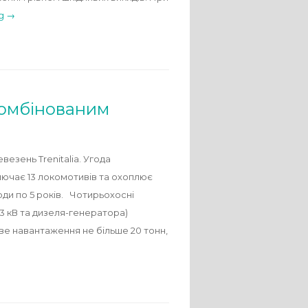
ng →
 комбінованим
езень Trenitalia. Угода
ючає 13 локомотивів та охоплює
оди по 5 років. Чотирьохосні
3 кВ та дизеля-генератора)
ьове навантаження не більше 20 тонн,