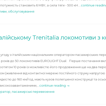
 потужність становить 6 МВт, а сила тяги - 500 кН.…
continue readi
тиви
,
обслуговування
талійському Trenitalia локомотиви з
 угоду з італійським національним оператором пасажирських перев
років до 50 локомотивів EUROLIGHT Dual. Перше постачання вкл
ротягом 10 років із можливістю його продовження ще на два пері
м (живлення від контактної мережі постійного струму напругою 
видкістю до 160 км/год, мають кузов полегшеної конструкції та ос
и високозавантаженими,…
continue reading →
ератор
,
пасажирські перевезення