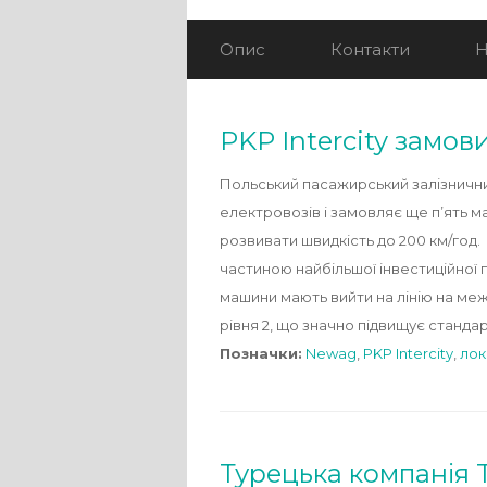
Опис
Контакти
Н
PKP Intercity замо
Польський пасажирський залізнични
електровозів і замовляє ще п’ять м
розвивати швидкість до 200 км/год.
частиною найбільшої інвестиційної п
машини мають вийти на лінію на ме
рівня 2, що значно підвищує станда
Позначки:
Newag
,
PKP Intercity
,
лок
Турецька компанія