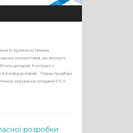
ання 10 мультисистемних
часних локомотивів, які зможуть
5 млн доларів). Контракт є
но 6,6 млрд доларів). Перші придбані
истемою керування поїздами ETCS
ласної розробки