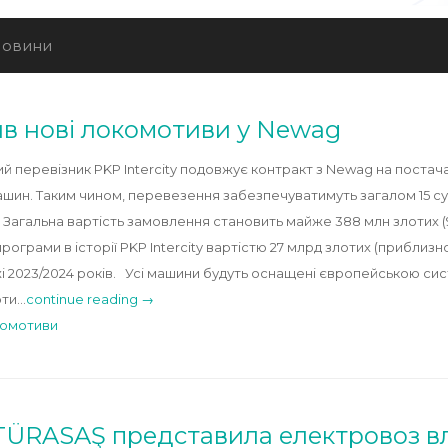
овини
вив нові локомотиви у Newag
й перевізник PKP Intercity подовжує контракт з Newag на постач
ашин. Таким чином, перевезення забезпечуватимуть загалом 15 су
 Загальна вартість замовлення становить майже 388 млн злотих (9
рограми в історії PKP Intercity вартістю 27 млрд злотих (приблиз
жі 2023/2024 років. Усі машини будуть оснащені європейською с
рти…
continue reading →
омотиви
 TÜRASAŞ представила електровоз в