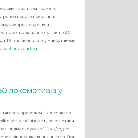
ирські та вантажні вагони,
ктровоз нового покоління,
 ньому використовуються
ові перетворювачі потужністю 2,5
ат TSI, що дозволить у майбутньому
UA
continue reading →
30 локомотивів у
им тяговим приводом. Контракт на
lfreight, який візьме ці локомотиви
на швидкість руху до 120 км/год та
женим рівнем шкідливих викидів. При