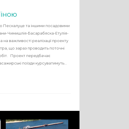
аїною
чею Пескалуце та іншими посадовими
шани-Чимишлія-Басарабяска-Етулія-
 на важливості реалізації проекту
тра, що зараз проводить поточні
робіт. Проект передбачає
пасажирські поїзди курсуватимуть…