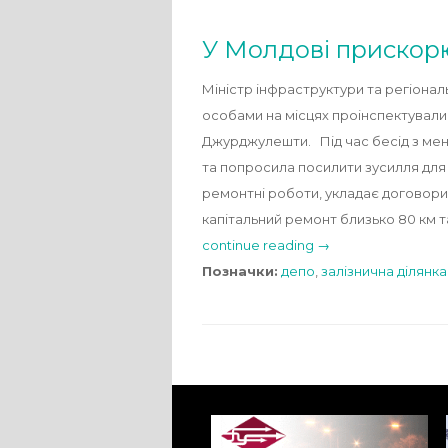
У Молдові прискорю
Міністр інфраструктури та регіона
особами на місцях проінспектували
Джурджулешти. Під час бесід з мен
та попросила посилити зусилля для
ремонтні роботи, укладає договори
капітальний ремонт близько 80 км т
continue reading →
Позначки:
депо
,
залізнична ділянка