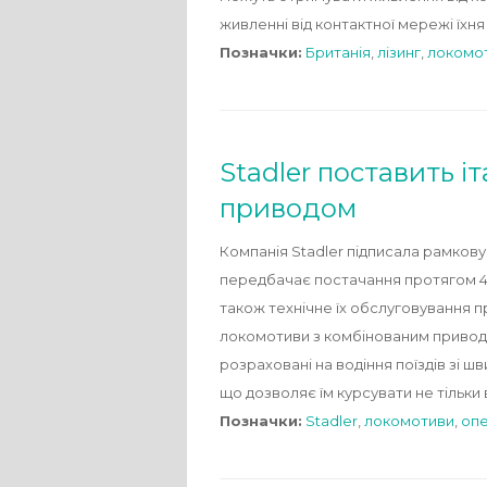
живленні від контактної мережі їхня
Позначки:
Британія
,
лізинг
,
локомо
Stadler поставить і
приводом
Компанія Stadler підписала рамкову
передбачає постачання протягом 4 
також технічне їх обслуговування п
локомотиви з комбінованим приводо
розраховані на водіння поїздів зі ш
що дозволяє їм курсувати не тільк
Позначки:
Stadler
,
локомотиви
,
оп