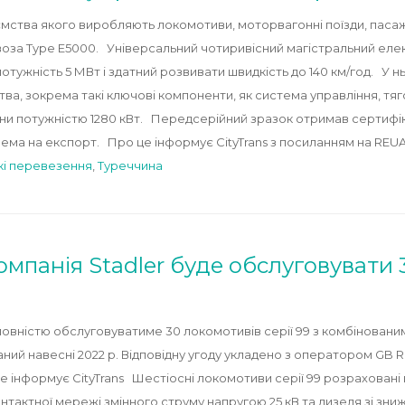
ємства якого виробляють локомотиви, моторвагонні поїзди, пасаж
оза Type E5000. Універсальний чотиривісний магістральний еле
потужність 5 МВт і здатний розвивати швидкість до 140 км/год. У
а, зокрема такі ключові компоненти, як система управління, тяг
уни потужністю 1280 кВт. Передсерійний зразок отримав сертифік
ема на експорт. Про це інформує CityTrans з посиланням на RE
кі перевезення
,
Туреччина
омпанія Stadler буде обслуговувати 
 повністю обслуговуватиме 30 локомотивів серії 99 з комбінован
ий навесні 2022 р. Відповідну угоду укладено з оператором GB Rai
 це інформує CityTrans Шестіосні локомотиви серії 99 розраховані 
тактної мережі змінного струму напругою 25 кВ та дизеля зі зни