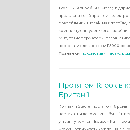
Турецький виробник Türasaş, підпри
представив свій прототип електров
розроблений Tübitak, має постійну 
комплектуючі турецького виробництв
МВт, трансформатори і тягові двиг
постачати електровози E5000, зокр
Позначки:
локомотиви
,
пасажирсь
Протягом 16 років к
Британії
Компанія Stadler протягом 16 років
постачання локомотивів був підписан
у лізинг у компанії Beacon Rail. Про
можуть отримувати живлення від кон