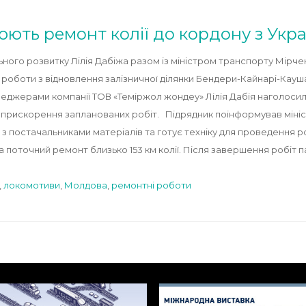
ють ремонт колії до кордону з Укр
льного розвитку Лілія Дабіжа разом із міністром транспорту Мір
 роботи з відновлення залізничної ділянки Бендери-Кайнарі-Кау
еджерами компанії ТОВ «Теміржол жондеу» Лілія Дабія наголосила
 прискорення запланованих робіт. Підрядник поінформував мініс
 з постачальниками матеріалів та готує техніку для проведення 
а поточний ремонт близько 153 км колії. Після завершення робіт 
,
локомотиви
,
Молдова
,
ремонтні роботи