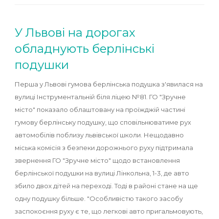
У Львові на дорогах
обладнують берлінські
подушки
Перша у Львові гумова берлінська подушка з'явилася на
вулиці Інструментальній біля ліцею №81. ГО "Зручне
місто" показало облаштовану на проїжджій частині
гумову берлінську подушку, що сповільнюватиме рух
автомобілів поблизу львівської школи. Нещодавно
міська комісія з безпеки дорожнього руху підтримала
звернення ГО "Зручне місто" щодо встановлення
берлінської подушки на вулиці Лінкольна, 1-3, де авто
збило двох дітей на переході. Тоді в районі стане на ще
одну подушку більше. "Особливістю такого засобу
заспокоєння руху є те, що легкові авто пригальмовують,