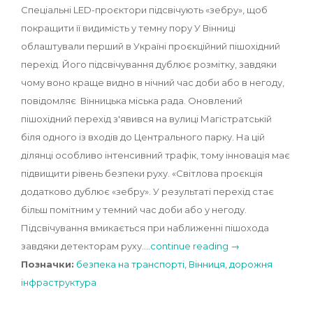
Спеціальні LED-проєктори підсвічують «зебру», щоб
покращити її видимість у темну пору У Вінниці
облаштували перший в Україні проєкційний пішохідний
перехід. Його підсвічування дублює розмітку, завдяки
чому воно краще видно в нічний час доби або в негоду,
повідомляє Вінницька міська рада. Оновлений
пішохідний перехід з'явився на вулиці Магістратській
біля одного із входів до Центрального парку. На цій
ділянці особливо інтенсивний трафік, тому інновація має
підвищити рівень безпеки руху. «Світлова проєкція
додатково дублює «зебру». У результаті перехід стає
більш помітним у темний час доби або у негоду.
Підсвічування вмикається при наближенні пішохода
завдяки детекторам руху.…
continue reading →
Позначки:
безпека на транспорті
,
Вінниця
,
дорожня
інфраструктура