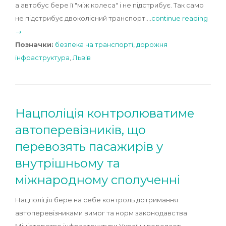
а автобус бере її "між колеса" і не підстрибує. Так само
не підстрибує двоколісний транспорт.…
continue reading
→
Позначки:
безпека на транспорті
,
дорожня
інфраструктура
,
Львів
Нацполіція контролюватиме
автоперевізників, що
перевозять пасажирів у
внутрішньому та
міжнародному сполученні
Нацполіція бере на себе контроль дотримання
автоперевізниками вимог та норм законодавства