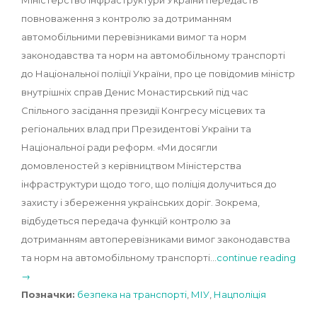
Міністерство інфраструктури України передасть
повноваження з контролю за дотриманням
автомобільними перевізниками вимог та норм
законодавства та норм на автомобільному транспорті
до Національної поліції України, про це повідомив міністр
внутрішніх справ Денис Монастирський під час
Спільного засідання президії Конгресу місцевих та
регіональних влад при Президентові України та
Національної ради реформ. «Ми досягли
домовленостей з керівництвом Міністерства
інфраструктури щодо того, що поліція долучиться до
захисту і збереження українських доріг. Зокрема,
відбудеться передача функцій контролю за
дотриманням автоперевізниками вимог законодавства
та норм на автомобільному транспорті…
continue reading
→
Позначки:
безпека на транспорті
,
МІУ
,
Нацполіція