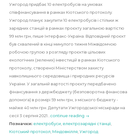
Ужгород придбає 10 електробусів на умовах
співфінансування в рамках Кіотського протоколу.
Ужгород планує закупити 10 електробусів і стільки ж
зарядних станцій в рамках проєкту загальною вартістю
99 млн грн, пише Інтерфакс-Україна. Відповідний проєкт
був схвалений в кінці минулого тижня Міжвідомчою
робочою групою з розгляду проєктів цільових
екологічних (зелених) інвестицій в рамках Кіотського
протоколу, створеної Міністерством захисту
навколишнього середовища і природних ресурсів
України. У загальній вартості проєкту передбачено
фінансування з держбюджету (безповоротна фінансова
допомога) в розмірі 59 млн грн, з міського бюджету -
майже 40 млн грн. Депутати Ужгородської міськради на
сесії 3 серпня 2021…
continue reading →
Позначки:
електробуси
,
електрозарядні станції
,
Кіотський протокол
,
Міндовкілля
,
Ужгород