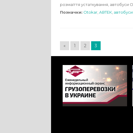
розмаїття устаткування, автобуси O
Позначки:
Otokar
,
АВТЕК
,
автобуси
«
1
2
3