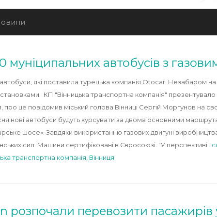
овини
0 муніципальних автобусів з газов
 автобуси, які поставила турецька компанія Otocar. Незабаром на 
установками. КП "Вінницька транспортна компанія" презентувало 
, про це повідомив міський голова Вінниці Сергій Моргунов на сво
сня нові автобуси будуть курсувати за двома основними маршрута
Барське шосе». Завдяки використанню газових двигуні виробництв
інських сил. Машини сертифіковані в Євросоюзі. "У перспективі…
c
цька транспортна компанія
,
Вінниця
an розпочали перевозити пасажирів у