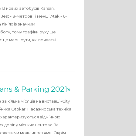
13 нових автобусів Karsan,
t - 8-метрові, і менші Atak - 6-
лініях із значним
боту, тому графіки руху ще
и: це маршрути, які приватні
rans & Parking 2021»
 кілька місяців на виставці «City
обника Otokar. Пасажирська техніка
елі характеризуються відмінною
 доріг у міських центрах. За
бмеженими можливостями. Окрім