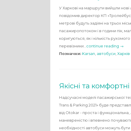
У Харкові на маршрути вийшли нові 
повідомив директор КП «Тролейбусне
метрові будуть задіяні на трьох міс
пасажиропотоком і в години пік, ма
коригуються, як і кількість рухомого
перевізники…
continue reading →
Позначки:
Karsan
,
автобуси
,
Харків
Якісні та комфортні 
Надсучасні моделі пасажирської тех
Trans & Parking 2021» буде предста
від Otokar - проста і функціональна,
маневреністю і впевнено почувають 
необхідності автобуси можуть бут