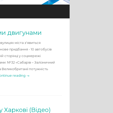
ими двигунами
вулицях міста з'явиться
нове придбання - 10 автобусів
їй сторінці у соцмережі.
ми: №32 «Сабарів – Залізничний
а Великобританії потужність
ontinue reading →
 Харкові (Відео)