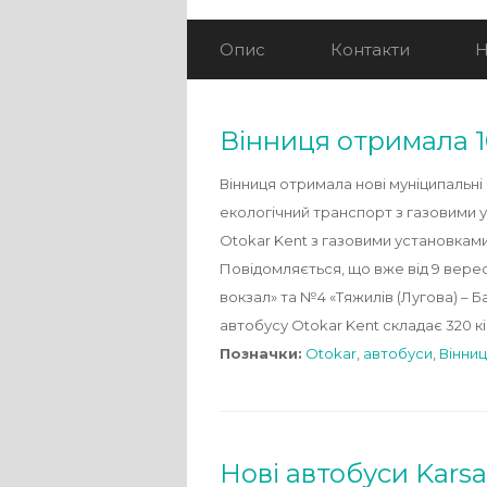
Опис
Контакти
Н
Вінниця отримала 1
Вінниця отримала нові муніципальні
екологічний транспорт з газовими 
Otokar Kent з газовими установками
Повідомляється, що вже від 9 вере
вокзал» та №4 «Тяжилів (Лугова) – 
автобусу Otokar Kent складає 320 к
Позначки:
Otokar
,
автобуси
,
Вінни
Нові автобуси Kars