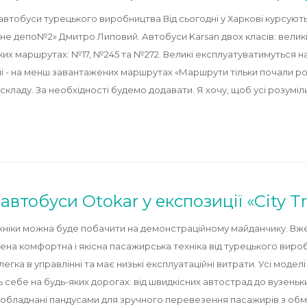
автобуси турецького виробництва Від сьогодні у Харкові курсують 
 депо№2» Дмитро Липовий. Автобуси Karsan двох класів: великі Jes
ьких маршрутах: №17, №245 та №272. Великі експлуатуватимуться на 
лі - на менш завантажених маршрутах «Маршрути тільки почали ро
 складу. За необхідності будемо додавати. Я хочу, щоб усі розуміл
автобуси Otokar у експозиції «City T
ніки можна буде побачити на демонстраційному майданчику. Вже за
влена комфортна і якісна пасажирська техніка від турецького вир
 легка в управлінні та має низькі експлуатаційні витрати. Усі мод
себе на будь-яких дорогах: від швидкісних автострад до вузеньких
и обладнані пандусами для зручного перевезення пасажирів з о