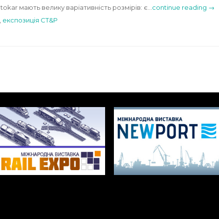
tokar мають велику варіативність розмірів: є…
continue reading →
,
експозиція CT&P