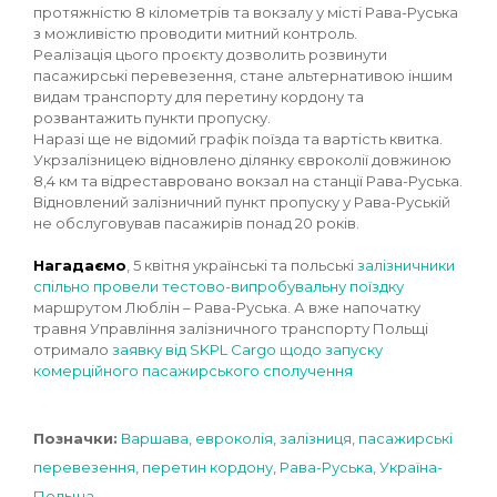
протяжністю 8 кілометрів та вокзалу у місті Рава-Руська
з можливістю проводити митний контроль.
Реалізація цього проєкту дозволить розвинути
пасажирські перевезення, стане альтернативою іншим
видам транспорту для перетину кордону та
розвантажить пункти пропуску.
Наразі ще не відомий графік поїзда та вартість квитка.
Укрзалізницею відновлено ділянку євроколії довжиною
8,4 км та відреставровано вокзал на станції Рава-Руська.
Відновлений залізничний пункт пропуску у Рава-Руській
не обслуговував пасажирів понад 20 років.
Нагадаємо
, 5 квітня українські та польські
залізничники
спільно провели тестово-випробувальну поїздку
маршрутом Люблін – Рава-Руська. А вже напочатку
травня Управління залізничного транспорту Польщі
отримало
заявку від SKPL Cargo щодо запуску
комерційного пасажирського сполучення
Позначки:
Варшава
,
евроколія
,
залізниця
,
пасажирські
перевезення
,
перетин кордону
,
Рава-Руська
,
Україна-
Польща