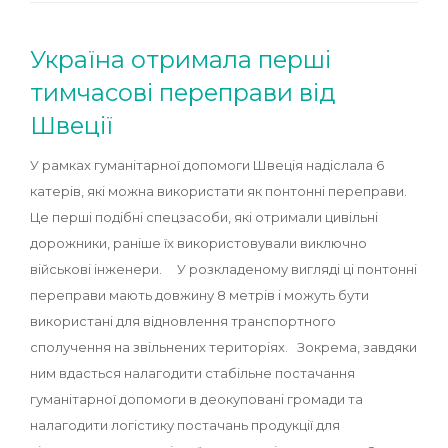
Україна отримала перші
тимчасові переправи від
Швеції
У рамках гуманітарної допомоги Швеція надіслала 6
катерів, які можна використати як понтонні переправи.
Це перші подібні спецзасоби, які отримали цивільні
дорожники, раніше їх використовували виключно
військові інженери. У розкладеному вигляді ці понтонні
переправи мають довжину 8 метрів і можуть бути
використані для відновлення транспортного
сполучення на звільнених територіях. Зокрема, завдяки
ним вдасться налагодити стабільне постачання
гуманітарної допомоги в деокуповані громади та
налагодити логістику постачань продукції для