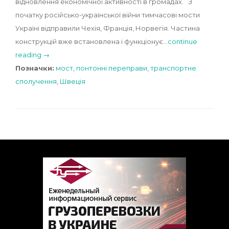
відновлення економічної активності в громадах. З
початку російсько-української війни тимчасові мости
Україні відправили Чехія, Франція, Норвегія. Частина
конструкцій вже встановлена і функціонує…
continue
reading →
Позначки:
мост
,
понтонні переправи
,
транспортне
сполучення
,
Швеція