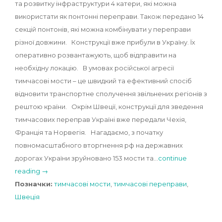
та розвитку інфраструктури 4 катери, які можна
використати як понтонні переправи. Також передано 14
секцій понтонів, які можна комбінувати у переправи
різної довжини. Конструкції вже прибули в Україну. Їх
оперативно розвантажують, щоб відправити на
необхідну локацію. В умовах російської агресії
тимчасові мости – це швидкий та ефективний спосіб
відновити транспортне сполучення звільнених регіонів з
рештою країни. Окрім Швеції, конструкції для зведення
тимчасових переправ Україні вже передали Чехія,
Франція та Норвегія. Нагадаємо, з початку
повномасштабного вторгнення рф на державних
дорогах України зруйновано 153 мости та…
continue
reading →
Позначки:
тимчасові мости
,
тимчасові переправи
,
Швеція