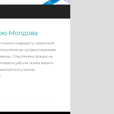
кою Молдова
стичного маршруту, через який
сполучення до сусідньої держави.
менці». Спецтехніка працює на
іплюють узбіччя та вже вкрито
виконується у межах
→