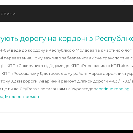
овини
ують дорогу на кордоні з Республі
-03/ веде до кордону з Республікою Молдова та є частиною логі
рні перевезення. Тому важливо забезпечити якісне транспортне 
і – КПП «Сокиряни» з під’їздами до КПП «Росошани» та КПП «Кель
о КПП «Росошани» у Дністровському районі. Наразі дорожники укр
ну 9,2 км дороги. Аварійний ремонт ділянок дороги Р-63 /Н-03/ 
це пише CityTrans з посиланням на Укравтодор
continue reading 
ра
,
Молдова
,
ремонт