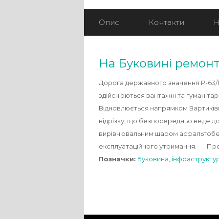
Опис
Контакти
Н
На Буковині ремонт
Дорога державного значення Р-63/Н
здійснюються вантажні та гуманіта
Відновлюється напрямком Вартиківц
відрізку, що безпосередньо веде д
вирівнювальним шаром асфальтобето
експлуатаційного утримання. Про 
Позначки:
Буковина
,
інфраструкту