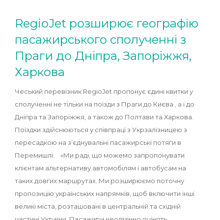
RegioJet розширює географію
пасажирського сполученні з
Праги до Дніпра, Запоріжжя,
Харкова
Чеський перевізник RegioJet пропонує єдині квитки у
сполученні не тільки на поїзди з Праги до Києва , а і до
Дніпра та Запоріжжя, а також до Полтави та Харкова.
Поїздки здійснюються у співпраці з Укрзалізницею з
пересадкою на з’єднувальні пасажирські потяги в
Перемишлі. «Ми раді, що можемо запропонувати
клієнтам альтернативу автомобілям і автобусам на
таких довгих маршрутах. Ми розширюємо поточну
пропозицію українських напрямків, щоб включити інші
великі міста, розташовані в центральній та східній
частині України. Пасажири неодмінно оцінять