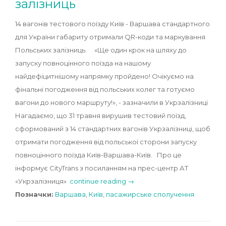
залізниць
14 вагонів тестового поїзду Київ - Варшава стандартного
для України габариту отримали QR-коди та маркування
Польських залізниць. «Ще один крок на шляху до
запуску повноцінного поїзда на нашому
найдефіцитнішому напрямку пройдено! Очікуємо на
фінальні погодження від польських колег та готуємо
вагони до нового маршруту!», - зазначили в Укрзалізниці
Нагадаємо, що 31 травня вирушив тестовий поїзд,
сформований з 14 стандартних вагонів Укрзалізниці, щоб
отримати погодження від польської сторони запуску
повноцінного поїзда Київ-Варшава-Київ. Про це
інформує CityTrans з посиланням на прес-центр АТ
«Укрзалізниця»
continue reading →
Позначки:
Варшава
,
Київ
,
пасажирське сполучення