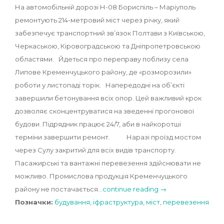
На автомобільній дорозі Н-08 Бориспіль – Маріуполь
ремонтують 214-метровий міст через річку, який
забезпечує транспортний зв’язок Полтави з Київською,
Черкаською, Кіровоградською та Дніпропетровською
областями. Йдеться про переправу поблизу села
Липове Кременчуцького району, де «розморозили»
роботи у листопаді торік. Напередодні на об’єкті
завершили бетонування всіх опор. Цей важливий крок
дозволяє сконцентруватися на зведенні прогонової
будови. Підрядник працює 24/7, аби в найкоротші
терміни завершити ремонт. Наразі проїзд мостом
через Сулу закритий для всіх видів транспорту.
Пасажирські та вантажні перевезення здійснювати не
можливо. Промислова продукція Кременчуцького
району не постачається…
continue reading →
Позначки:
будування
,
іфраструктура
,
міст
,
перевезення