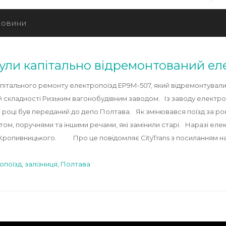
овини
ули капітально відремонтований ел
пітального ремонту електропоїзд ЕР9М-507, який відремонтували
ній складності Ризьким вагонобудівним заводом. Із заводу електр
08 році був переданий до депо Полтава. Як змінювався поїзд за 
ом, поручнями та іншими речами, які замінили старі. Наразі еле
 Кропивницького. Про це повідомляє CityTrans з посиланням 
опоїзд
,
залізниця
,
Полтава