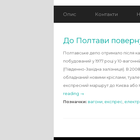
Опис
Контакти
Н
До Полтави поверн
Полтавське депо отримало після ка
побудований у 1977 році у 10-вагон
(Південно-Західна залізниця). В 20
обладнаний новими кріслами, туалет
експресний маршрут до Києва або
reading →
Позначки:
вагони
,
експрес
,
електр