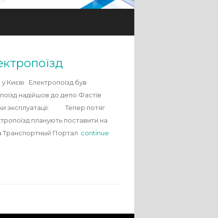
ектропоїзд
 у Києві Електропоїзд був
опоїзд надійшов до депо Фастів
роки эксплуатації: Тепер потяг
ктропоїзд планують поставити на
на Транспортный Портал
continue