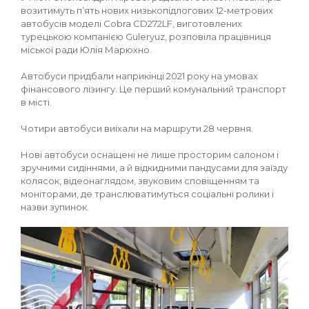
возитимуть п’ять нових низькопідлогових 12-метрових
автобусів моделі Cobra CD272LF, виготовлених
турецькою компанією Guleryuz, розповіла працівниця
міської ради Юлія Марюхно.
Автобуси придбали наприкінці 2021 року на умовах
фінансового лізингу. Це перший комунальний транспорт
в місті.
Чотири автобуси виїхали на маршрути 28 червня.
Нові автобуси оснащені не лише просторим салоном і
зручними сидіннями, а й відкидними пандусами для заїзду
колясок, відеонаглядом, звуковим сповіщенням та
моніторами, де транслюватимуться соціальні ролики і
назви зупинок.