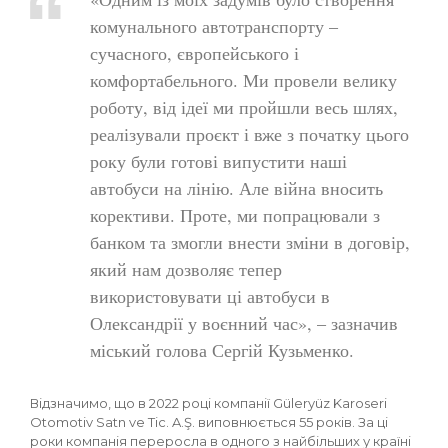
комунального автотранспорту –
сучасного, європейського і
комфортабельного. Ми провели велику
роботу, від ідеї ми пройшли весь шлях,
реалізували проєкт і вже з початку цього
року були готові випустити наші
автобуси на лінію. Але війна вносить
корективи. Проте, ми попрацювали з
банком та змогли внести зміни в договір,
який нам дозволяє тепер
використовувати ці автобуси в
Олександрії у воєнний час», – зазначив
міський голова Сергій Кузьменко.
Відзначимо, що в 2022 році компанії Güleryüz Karoseri
Otomotiv Satn ve Tic. A.Ş. виповнюється 55 років. За ці
роки компанія переросла в одного з найбільших у країні