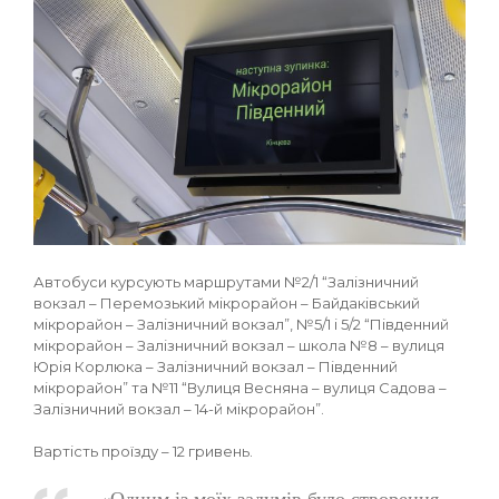
Автобуси курсують маршрутами №2/1 “Залізничний
вокзал – Перемозький мікрорайон – Байдаківський
мікрорайон – Залізничний вокзал”, №5/1 і 5/2 “Південний
мікрорайон – Залізничний вокзал – школа №8 – вулиця
Юрія Корлюка – Залізничний вокзал – Південний
мікрорайон” та №11 “Вулиця Весняна – вулиця Садова –
Залізничний вокзал – 14-й мікрорайон”.
Вартість проїзду – 12 гривень.
«Одним із моїх задумів було створення