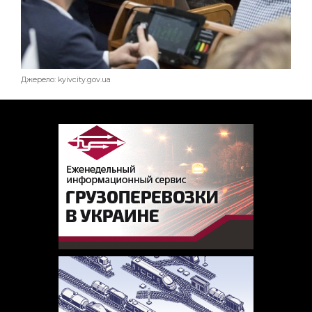
Джерело: kyivcity.gov.ua