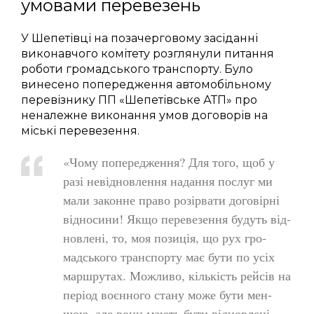
умовами перевезень
У Шепетівці на позачерговому засіданні
виконавчого комітету розглянули питання
роботи громадського транспорту. Було
винесено попередження автомобільному
перевізнику ПП «Шепетівське АТП» про
неналежне виконання умов договорів на
міські перевезення.
«Чо­му по­пе­ред­ження? Для то­го, щоб у
ра­зі не­від­новлен­ня на­дан­ня пос­луг ми
ма­ли за­кон­не пра­во ро­зір­ва­ти до­го­вір­ні
від­но­си­ни! Як­що пе­ре­ве­зен­ня бу­дуть від­
новле­ні, то, моя по­зи­ція, що рух гро­
мадсь­ко­го тран­спор­ту має бу­ти по усіх
мар­шру­тах. Мож­ли­во, кіль­кість рей­сів на
пе­рі­од во­єн­но­го ста­ну мо­же бу­ти мен­
шою, але во­ни ма­ють бу­ти від­новле­ні