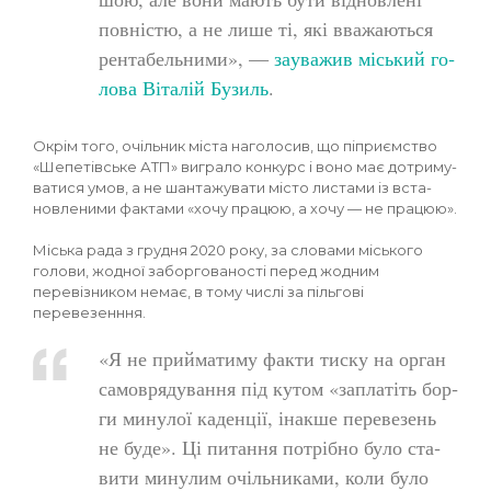
пов­ністю, а не ли­ше ті, які вва­жа­ють­ся
рен­та­бель­ни­ми», —
за­ува­жив місь­кий го­
ло­ва Ві­та­лій Бу­зиль
.
Ок­рім то­го, очіль­ник міс­та на­го­ло­сив, що піп­ри­ємс­тво
«Ше­пе­тівсь­ке АТП» виг­ра­ло кон­курс і во­но має дот­ри­му­
ва­ти­ся умов, а не шан­та­жу­ва­ти міс­то лис­та­ми із вста­
нов­ле­ни­ми фак­та­ми «хо­чу пра­цюю, а хо­чу — не пра­цюю».
Міська рада з грудня 2020 року, за словами міського
голови, жодної заборгованості перед жодним
перевізником немає, в тому числі за пільгові
перевезенння.
«Я не прий­ма­ти­му фак­ти тис­ку на ор­ган
са­мов­ря­ду­ван­ня під ку­том «зап­ла­тіть бор­
ги ми­ну­лої ка­ден­ції, інак­ше пе­ре­ве­зень
не бу­де». Ці пи­тан­ня пот­рібно бу­ло ста­
ви­ти ми­ну­лим очіль­ни­ка­ми, ко­ли бу­ло