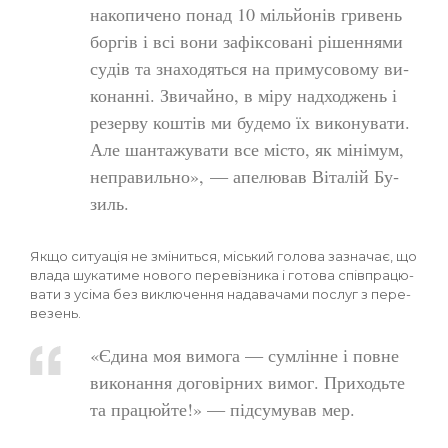
на­ко­пи­че­но по­над 10 міль­йонів гри­вень
бор­гів і всі во­ни за­фік­со­ва­ні рі­шен­ня­ми
су­дів та зна­хо­дять­ся на при­му­со­во­му ви­
ко­нан­ні. Зви­чай­но, в мі­ру над­ходжень і
ре­зер­ву кош­тів ми бу­де­мо їх ви­ко­ну­ва­ти.
Але шан­та­жу­ва­ти все міс­то, як мі­ні­мум,
непра­виль­но», — апе­лю­вав Ві­та­лій Бу­
зиль.
Як­що си­ту­ація не змі­нить­ся, місь­кий го­ло­ва заз­на­чає, що
вла­да шу­ка­ти­ме но­во­го пе­ре­віз­ни­ка і го­то­ва спів­пра­цю­
ва­ти з усі­ма без вик­лю­чен­ня на­да­ва­ча­ми пос­луг з пе­ре­
ве­зень.
«Єди­на моя ви­мо­га — сум­лінне і пов­не
ви­ко­нан­ня до­го­вір­них ви­мог. При­ходь­те
та пра­цюй­те!» — під­су­му­вав мер.