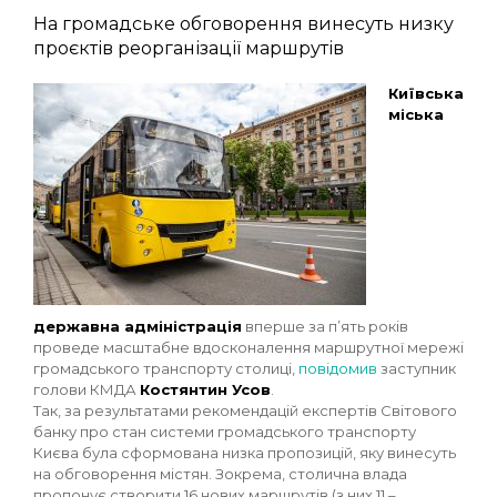
На громадське обговорення винесуть низку
проєктів реорганізації маршрутів
Київська
міська
державна адміністрація
вперше за п’ять років
проведе масштабне вдосконалення маршрутної мережі
громадського транспорту столиці,
повідомив
заступник
голови КМДА
Костянтин Усов
.
Так, за результатами рекомендацій експертів Світового
банку про стан системи громадського транспорту
Києва була сформована низка пропозицій, яку винесуть
на обговорення містян. Зокрема, столична влада
пропонує створити 16 нових маршрутів (з них 11 –