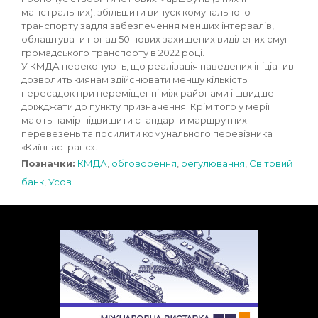
магістральних), збільшити випуск комунального
транспорту задля забезпечення менших інтервалів,
облаштувати понад 50 нових захищених виділених смуг
громадського транспорту в 2022 році.
У КМДА переконують, що реалізація наведених ініціатив
дозволить киянам здійснювати меншу кількість
пересадок при переміщенні між районами і швидше
доїжджати до пункту призначення. Крім того у мерії
мають намір підвищити стандарти маршрутних
перевезень та посилити комунального перевізника
«Київпастранс».
Позначки:
КМДА
,
обговорення
,
регулювання
,
Світовий
банк
,
Усов