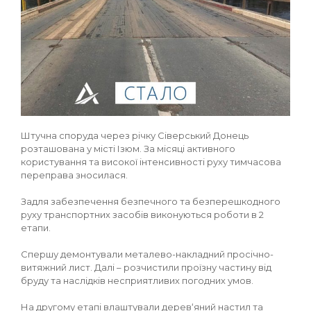
Штучна споруда через річку Сіверський Донець
розташована у місті Ізюм. За місяці активного
користування та високої інтенсивності руху тимчасова
переправа зносилася.
Задля забезпечення безпечного та безперешкодного
руху транспортних засобів виконуються роботи в 2
етапи.
Спершу демонтували металево-накладний просічно-
витяжний лист. Далі – розчистили проїзну частину від
бруду та наслідків несприятливих погодних умов.
На другому етапі влаштували дерев‘яний настил та