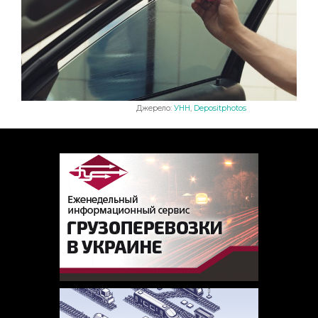
Джерело:
УНН
,
Depositphotos