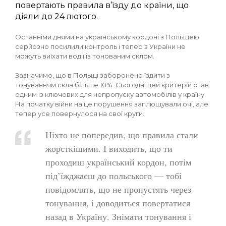
повертають правила в’їзду до країни, що
діяли до 24 лютого.
Останніми днями на українському кордоні з Польщею
серйозно посилили контроль і тепер з України не
можуть виїхати водії із тонованим склом.
Зазначимо, що в Польщі заборонено їздити з
тонуванням скла більше 10%. Сьогодні цей критерій став
одним із ключових для непропуску автомобілів у країну.
На початку війни на це порушення заплющували очі, але
тепер усе повернулося на свої круги.
Ніхто не попередив, що правила стали
жорсткішими. І виходить, що ти
проходиш український кордон, потім
під’їжджаєш до польського — тобі
повідомлять, що не пропустять через
тонування, і доводиться повертатися
назад в Україну. Знімати тонування і