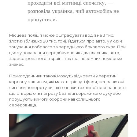
проходити всі митниці спочатку, —
розповіла українка, чий автомобіль не
пропустили.
Місцева поліція може оштрафувати водія на 3 тис.
злотих (близько 20 тис. грн). Йдеться про авто, у яких є
тонування лобового та переднього бокового скла. При
цьому покарання передбачено як для власника авто,
зареєстрованого в країні, так і на іноземних номерних
знаках.
Прикордонники також можуть відмовити у перетині
кордону машинам, які мають тріснуті фари, непрацюючі
сигнали повороту чи інші ознаки технічної несправності,
що створюють погрозу безпеці дорожнього руху або
порушують вимоги охорони навколишнього
середовища.