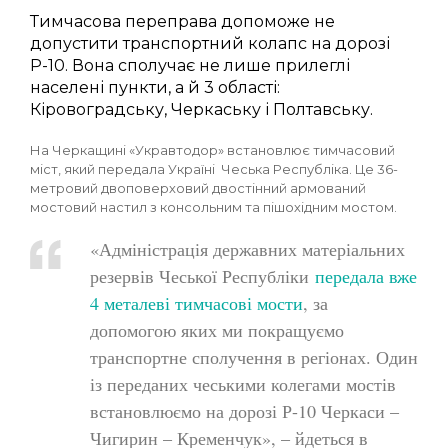
Тимчасова переправа допоможе не
допустити транспортний колапс на дорозі
Р-10. Вона сполучає не лише прилеглі
населені пункти, а й 3 області:
Кіровоградську, Черкаську і Полтавську.
На Черкащині «Укравтодор» встановлює тимчасовий
міст, який передала Україні Чеська Республіка. Це 36-
метровий двоповерховий двостінний армований
мостовий настил з консольним та пішохідним мостом.
«Адміністрація державних матеріальних
резервів Чеської Республіки
передала вже
4 металеві тимчасові мости
, за
допомогою яких ми покращуємо
транспортне сполучення в регіонах. Один
із переданих чеськими колегами мостів
встановлюємо на дорозі Р-10 Черкаси –
Чигирин – Кременчук», – йдеться в