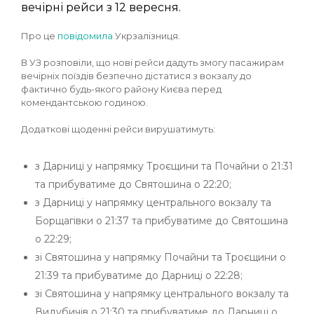
вечірні рейси з 12 вересня.
Про це
повідомила
Укрзалізниця.
В УЗ розповіли, що нові рейси дадуть змогу пасажирам
вечірніх поїздів безпечно дістатися з вокзалу до
фактично будь-якого району Києва перед
комендантською годиною.
Додаткові щоденні рейси вирушатимуть:
з Дарниці у напрямку Троєщини та Почайни о 21:31
та прибуватиме до Святошина о 22:20;
з Дарниці у напрямку центрального вокзалу та
Борщагівки о 21:37 та прибуватиме до Святошина
о 22:29;
зі Святошина у напрямку Почайни та Троєщини о
21:39 та прибуватиме до Дарниці о 22:28;
зі Святошина у напрямку центрального вокзалу та
Видубичів о 21:30 та прибуватиме до Дарниці о