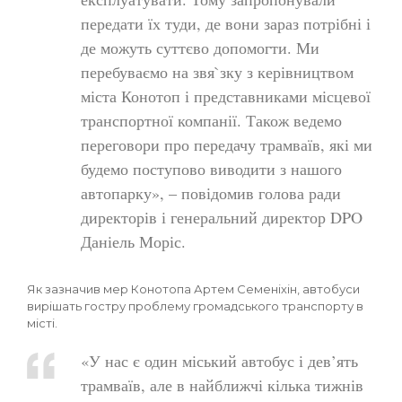
передати їх туди, де вони зараз потрібні і
де можуть суттєво допомогти. Ми
перебуваємо на звя`зку з керівництвом
міста Конотоп і представниками місцевої
транспортної компанії. Також ведемо
переговори про передачу трамваїв, які ми
будемо поступово виводити з нашого
автопарку», – повідомив голова ради
директорів і генеральний директор DPO
Даніель Моріс.
Як зазначив мер Конотопа Артем Семеніхін, автобуси
вирішать гостру проблему громадського транспорту в
місті.
«У нас є один міський автобус і дев’ять
трамваїв, але в найближчі кілька тижнів