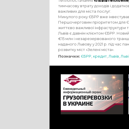
теплопостачання
«Львівтеплоене
тимчасову втрату доходів і додатко
важливих для міста послуг.
Минулого року ЄБРР вже інвестував 
Першочерговим пріоритетом для ЄБР
життєво важливої інфраструктури т
Львів є давнім клієнтом ЄБРР. Нов
€15 млн і незарезервованого траншу
наданого Львову у 2021 р. під час п
розвитку міст «Зелені міста».
Позначки:
ЄБРР
,
кредит
,
Львів
,
Льв