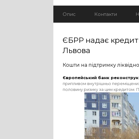
Опис
Контакти
Н
ЄБРР надає кредит
Львова
Кошти на підтримку ліквідно
Європейський банк реконструкц
припливом внутрішньо переміщених о
половину ризику за цим кредитом. 