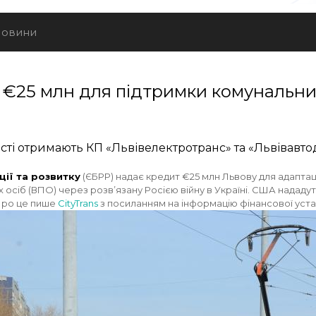
овини
 €25 млн для підтримки комунальни
сті отримають КП «Львівелектротранс» та «Львівавто
ії та розвитку
(ЄБРР) надає кредит €25 млн Львову для адаптації
сіб (ВПО) через розв’язану Росією війну в Україні. США нададут
Про це пише
CityTrans
з посиланням на інформацію фінансової уста