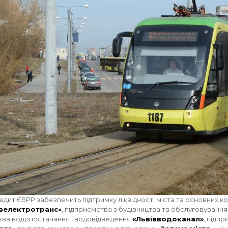
едит ЄБРР забезпечить підтримку ліквідності міста та основних ко
івелектротранс»
, підприємства з будівництва та обслуговування
ства водопостачання і водовідведення
«Львівводоканал»
, підп