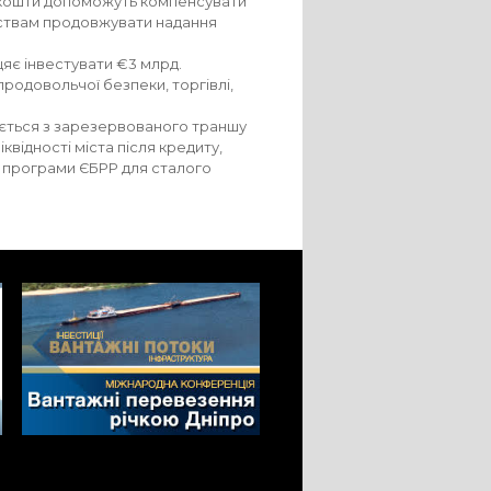
і кошти допоможуть компенсувати
ємствам продовжувати надання
цяє інвестувати €3 млрд.
родовольчої безпеки, торгівлі,
ається з зарезервованого траншу
відності міста після кредиту,
ої програми ЄБРР для сталого