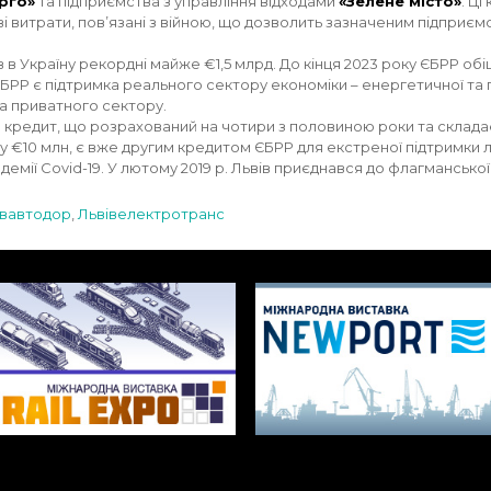
рго»
та підприємства з управління відходами
«Зелене місто»
. Ц
ві витрати, пов’язані з війною, що дозволить зазначеним підпри
в Україну рекордні майже €1,5 млрд. До кінця 2023 року ЄБРР обі
Р є підтримка реального сектору економіки – енергетичної та п
а приватного сектору.
ий кредит, що розрахований на чотири з половиною роки та склад
 €10 млн, є вже другим кредитом ЄБРР для екстреної підтримки лік
андемії Covid-19. У лютому 2019 р. Львів приєднався до флагманськ
івавтодор
,
Львівелектротранс