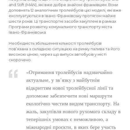
and Stift (MAN), які вже добре знайомі франківцям. Вони
доповнять 12 аналогічних тролейбусів цієї моделі, які вже
експлуатуються в Івано-Франківську протягом майже
шести років. Ці транспортні засоби закуплені в рамках
Програми розвитку комунального транспорту міста
Івано-Франківська.
Необхідність збільшення кількості тролейбусів
пов’язана з складною ситуацією на ринку палива та його
високою ціною, через що випуск автобусів у місті
скорочено.
«Отримання тролейбусів надзвичайно
актуальне, у зв’язку з майбутнім
відкриттям нової тролейбусної лінії та
допоможе забезпечити нові маршрути
екологічно чистим видом транспорту. На
жаль, закупівля нового рухомого складу в
теперішніх умовах є неможливою, а
міжнародні проєкти, в яких бере участь