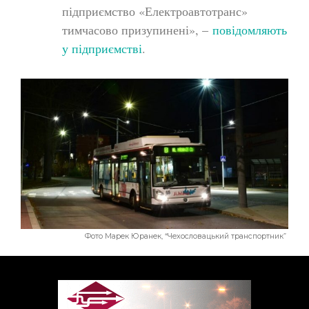
підприємство «Електроавтотранс»
тимчасово призупинені», –
повідомляють
у підприємстві
.
Фото Марек Юранек, “Чехословацький транспортник”