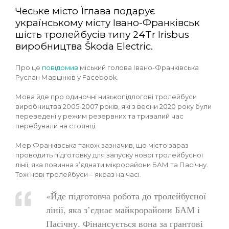
Чеське місто Їглава подарує
українському місту Івано-Франківськ
шість тролейбусів типу 24Tr Irisbus
виробництва Škoda Electric.
Про це
повідомив
міський голова Івано-Франківська
Руслан Марцінків у Facebook.
Мова йде про одиночні низькопідлогові тролейбуси
виробництва 2005-2007 років, які з весни 2020 року були
переведені у режим резервних та тривалий час
перебували на стоянці.
Мер Франківська також зазначив, що місто зараз
проводить підготовку для запуску нової тролейбусної
лінії, яка повинна з’єднати мікрорайони БАМ та Пасічну.
Тож нові тролейбуси – якраз на часі.
«Йде підготовча робота до тролейбусної
лінії, яка з’єднає майкрорайони БАМ і
Пасічну. Фінансується вона за грантові